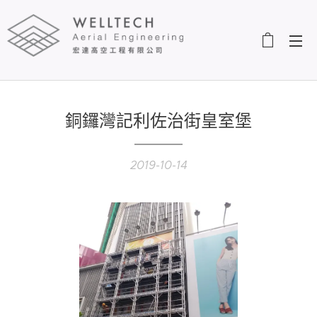
銅鑼灣記利佐治街皇室堡
2019-10-14