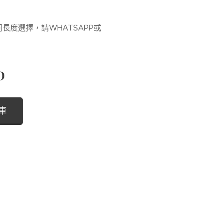
同長度選擇，請WHATSAPP或
D
車