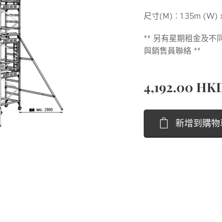
尺寸(M)︰1.35m (W) x
** 另有星期租金及不
與銷售員聯絡 **
4,192.00
HK
新增到購物